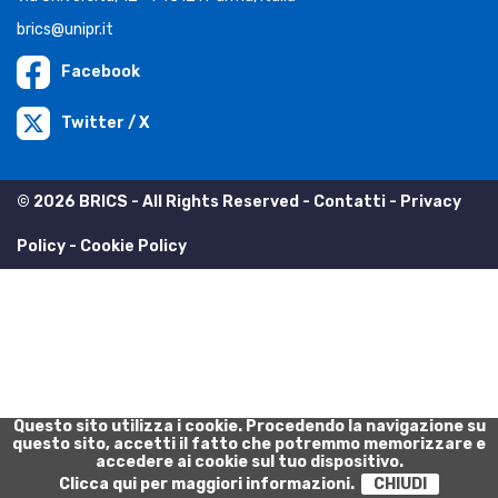
brics@unipr.it
Facebook
Twitter / X
© 2026 BRICS - All Rights Reserved -
Contatti
-
Privacy
Policy
-
Cookie Policy
Questo sito utilizza i cookie. Procedendo la navigazione su
questo sito, accetti il fatto che potremmo memorizzare e
accedere ai cookie sul tuo dispositivo.
Clicca qui per maggiori informazioni.
CHIUDI